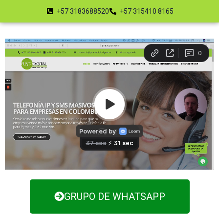
+57 3183688520
+57 315410 8165
GRUPO DE WHATSAPP